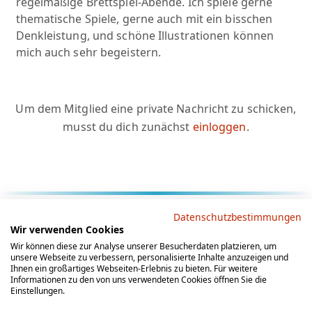
regelmäßige Brettspiel-Abende. Ich spiele gerne
thematische Spiele, gerne auch mit ein bisschen
Denkleistung, und schöne Illustrationen können
mich auch sehr begeistern.
Um dem Mitglied eine private Nachricht zu schicken,
musst du dich zunächst
einloggen
.
Rechtliche Hinweise
Datenschutzbestimmungen
Wir verwenden Cookies
AGB
Datenschutz
Impressum
Wir können diese zur Analyse unserer Besucherdaten platzieren, um
unsere Webseite zu verbessern, personalisierte Inhalte anzuzeigen und
Social Media
Ihnen ein großartiges Webseiten-Erlebnis zu bieten. Für weitere
Informationen zu den von uns verwendeten Cookies öffnen Sie die
Einstellungen.