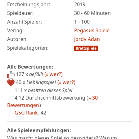
Erscheinungsjahr:
2019
Spieldauer:
30 - 60 Minuten
Anzahl Spieler:
1 - 100
Verlag:
Pegasus Spiele
Autoren:
Jordy Adan
Spielekategorien:
Brettspiele
Alle Bewertungen:
127 x
gefällt
(» wer?)
40 x
Lieblingsspiel
(» wer?)
111 x
besitzen dieses Spiel
4,12 Durchschnittsbewertung (
» 30
Bewertungen
)
GSG Rank
: 42
Alle Spieleempfehlungen:
Was macht dieses Spiel so besonders? Warum