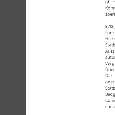
pfli
Komm
sper
3.12
Funk
Hier
Stat
Ausz
auto
Verg
Über
Dars
oder
Stat
Badge
Comm
entz