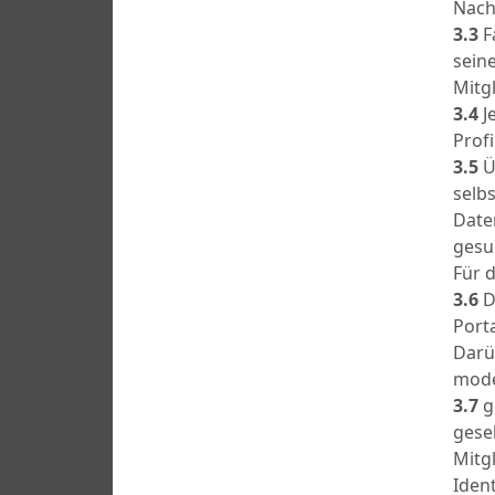
Nacht
3.3
F
sein
Mitg
3.4
J
Profi
3.5
Ü
selb
Date
gesu
Für d
3.6
D
Porta
Darü
mode
3.7
ge
gesel
Mitgl
Ident