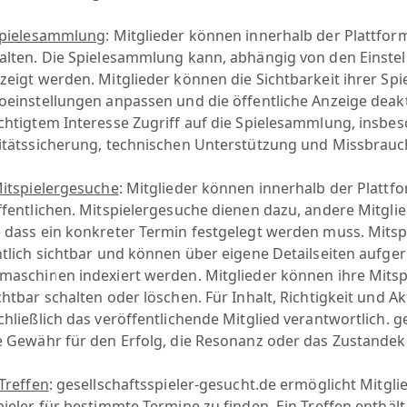
pielesammlung
: Mitglieder können innerhalb der Plattfor
alten. Die Spielesammlung kann, abhängig von den Einstellu
zeigt werden. Mitglieder können die Sichtbarkeit ihrer Sp
oeinstellungen anpassen und die öffentliche Anzeige deakt
chtigtem Interesse Zugriff auf die Spielesammlung, insbe
itätssicherung, technischen Unterstützung und Missbrauc
itspielergesuche
: Mitglieder können innerhalb der Platt
ffentlichen. Mitspielergesuche dienen dazu, andere Mitgl
 dass ein konkreter Termin festgelegt werden muss. Mits
ntlich sichtbar und können über eigene Detailseiten aufge
maschinen indexiert werden. Mitglieder können ihre Mitspi
htbar schalten oder löschen. Für Inhalt, Richtigkeit und Ak
chließlich das veröffentlichende Mitglied verantwortlich. 
e Gewähr für den Erfolg, die Resonanz oder das Zustand
Treffen
: gesellschaftsspieler-gesucht.de ermöglicht Mitgli
pieler für bestimmte Termine zu finden. Ein Treffen enthä