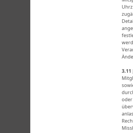
Uhrze
zugä
Detai
ange
fest
werd
Vera
Ände
3.11
Mitg
sowi
durc
oder 
über
anla
Rech
Miss