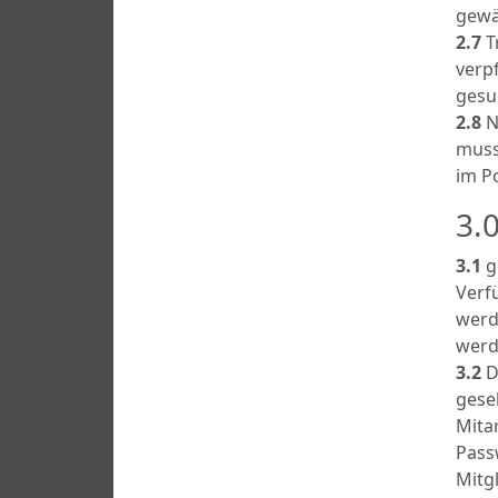
gewä
2.7
T
verp
gesu
2.8
N
muss
im P
3.
3.1
g
Verf
werd
werd
3.2
D
gese
Mita
Pass
Mitg