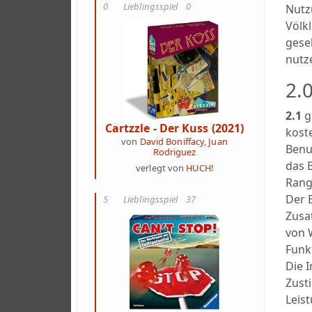
0
Lieblingsspiel
0
Nutz
Völk
gese
nutze
2.
2.1
g
Cartzzle - Der Kuss (2021)
kost
von
David Boniffacy
,
Juan
Benu
Rodriguez
das 
verlegt von
HUCH!
Rang
Der B
5
Lieblingsspiel
37
Zusa
von 
Funk
Die 
Zust
Leis