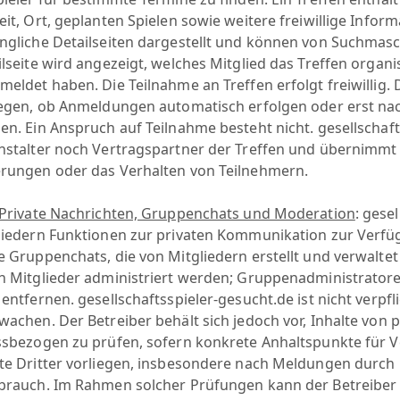
it, Ort, geplanten Spielen sowie weitere freiwillige Infor
ngliche Detailseiten dargestellt und können von Suchmasc
lseite wird angezeigt, welches Mitglied das Treffen organi
meldet haben. Die Teilnahme an Treffen erfolgt freiwillig.
legen, ob Anmeldungen automatisch erfolgen oder erst na
en. Ein Anspruch auf Teilnahme besteht nicht. gesellschaft
nstalter noch Vertragspartner der Treffen und übernimmt 
rungen oder das Verhalten von Teilnehmern.
Private Nachrichten, Gruppenchats und Moderation
: gese
liedern Funktionen zur privaten Kommunikation zur Verfü
e Gruppenchats, die von Mitgliedern erstellt und verwal
h Mitglieder administriert werden; Gruppenadministratore
entfernen. gesellschaftsspieler-gesucht.de ist nicht verpf
wachen. Der Betreiber behält sich jedoch vor, Inhalte von
ssbezogen zu prüfen, sofern konkrete Anhaltspunkte für 
te Dritter vorliegen, insbesondere nach Meldungen durch 
brauch. Im Rahmen solcher Prüfungen kann der Betreibe