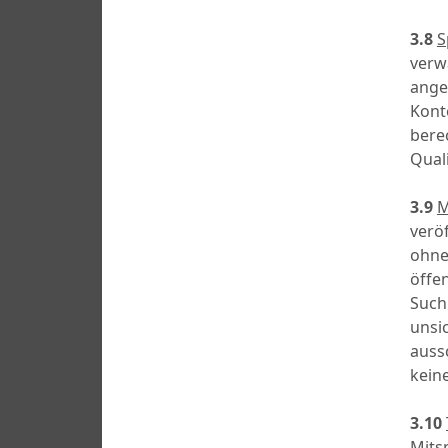
3.8
S
verw
ange
Kont
bere
Qual
3.9
M
verö
ohne
öffe
Such
unsic
auss
kein
3.10
Mits