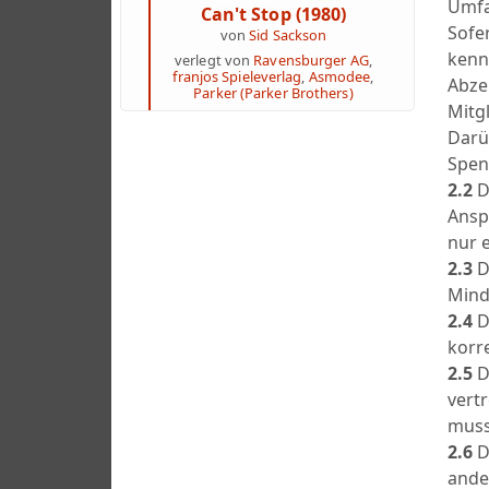
Umfa
Can't Stop (1980)
Sofe
von
Sid Sackson
kenn
verlegt von
Ravensburger AG
,
franjos Spieleverlag
,
Asmodee
,
Abze
Parker (Parker Brothers)
Mitg
Darü
Spen
2.2
D
Ansp
nur e
2.3
D
Mind
2.4
D
korr
2.5
D
vert
muss
2.6
D
ande