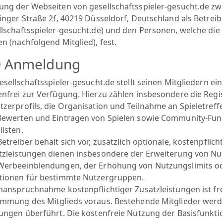
ung der Webseiten von gesellschaftsspieler-gesucht.de zwis
linger Straße 2f, 40219 Düsseldorf, Deutschland als Betre
llschaftsspieler-gesucht.de) und den Personen, welche die 
n (nachfolgend Mitglied), fest.
0 Anmeldung
esellschaftsspieler-gesucht.de stellt seinen Mitgliedern ei
enfrei zur Verfügung. Hierzu zählen insbesondere die Reg
tzerprofils, die Organisation und Teilnahme an Spieletreff
Bewerten und Eintragen von Spielen sowie Community-Funkt
listen.
etreiber behält sich vor, zusätzlich optionale, kostenpflic
tzleistungen dienen insbesondere der Erweiterung von N
Werbeeinblendungen, der Erhöhung von Nutzungslimits od
tionen für bestimmte Nutzergruppen.
Inanspruchnahme kostenpflichtiger Zusatzleistungen ist fre
immung des Mitglieds voraus. Bestehende Mitglieder werde
tungen überführt. Die kostenfreie Nutzung der Basisfunktio