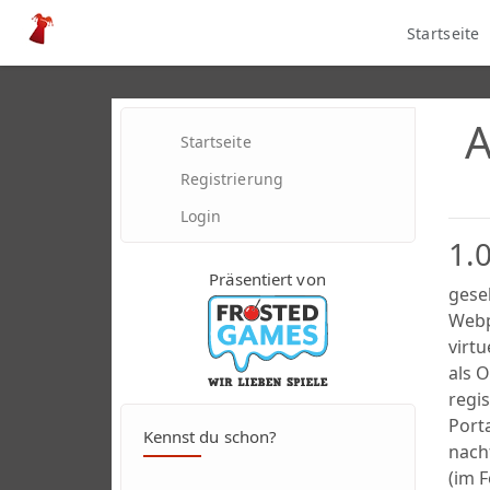
Startseite
A
Startseite
Registrierung
Login
1.
Präsentiert von
gese
Webpo
virt
als 
regi
Porta
Kennst du schon?
nach
(im 