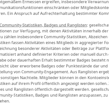
chtgemäßem Ermessen ergreifen, insbesondere Verwarnung
unikationsfunktionen einschränken oder Mitgliedskonte
ren. Ein Anspruch auf Aufrechterhaltung bestimmter Komm
Community-Statistiken, Badges und Ranglisten
: gesellscha
tionen zur Verfügung, mit denen Aktivitäten innerhalb de
zu zählen insbesondere Community-Statistiken, Abzeichen
istiken fassen Aktivitäten eines Mitglieds in aggregierte
eichnung besonderer Aktivitäten oder Beiträge zur Plattf
matisiert anhand definierter Kriterien oder manuell durch 
abe oder dauerhaften Erhalt bestimmter Badges besteht nic
sicht über erworbene Badges oder Punktestände dar und d
tellung von Community-Engagement. Aus Ranglisten ergeben
 sonstigen Nachteile. Mitglieder können in den Kontoeins
istiken auf ihrem Profil öffentlich angezeigt werden soll
s und Ranglisten öffentlich dargestellt werden. gesellscha
unity-Statistiken, Badges und Ranglisten anzupassen, zu 
iehen.