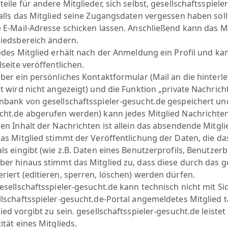
eile für andere Mitglieder, sich selbst, gesellschaftsspiel
alls das Mitglied seine Zugangsdaten vergessen haben soll
e E-Mail-Adresse schicken lassen. Anschließend kann das M
liedsbereich ändern.
edes Mitglied erhält nach der Anmeldung ein Profil und ka
lseite veröffentlichen.
ber ein persönliches Kontaktformular (Mail an die hinterle
st wird nicht angezeigt) und die Funktion „private Nachric
nbank von gesellschaftsspieler-gesucht.de gespeichert und
cht.de abgerufen werden) kann jedes Mitglied Nachrichte
en Inhalt der Nachrichten ist allein das absendende Mitgli
as Mitglied stimmt der Veröffentlichung der Daten, die d
ls eingibt (wie z.B. Daten eines Benutzerprofils, Benutzer
ber hinaus stimmt das Mitglied zu, dass diese durch das g
riert (editieren, sperren, löschen) werden dürfen.
sellschaftsspieler-gesucht.de kann technisch nicht mit Sich
lschaftsspieler-gesucht.de-Portal angemeldetes Mitglied ta
ied vorgibt zu sein. gesellschaftsspieler-gesucht.de leiste
ität eines Mitglieds.