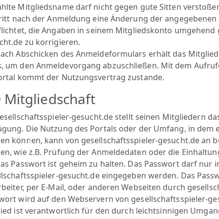
hlte Mitgliedsname darf nicht gegen gute Sitten verstoße
ritt nach der Anmeldung eine Änderung der angegebenen Dat
flichtet, die Angaben in seinem Mitgliedskonto umgehend 
cht.de zu korrigieren.
ach Abschicken des Anmeldeformulars erhält das Mitglied e
, um den Anmeldevorgang abzuschließen. Mit dem Aufruf
ortal kommt der Nutzungsvertrag zustande.
0 Mitgliedschaft
esellschaftsspieler-gesucht.de stellt seinen Mitgliedern da
ügung. Die Nutzung des Portals oder der Umfang, in dem e
en können, kann von gesellschaftsspieler-gesucht.de an
en, wie z.B. Prüfung der Anmeldedaten oder die Einhalt
as Passwort ist geheim zu halten. Das Passwort darf nur 
llschaftsspieler-gesucht.de eingegeben werden. Das Passw
rbeiter, per E-Mail, oder anderen Webseiten durch gesellsc
wort wird auf den Webservern von gesellschaftsspieler-ges
lied ist verantwortlich für den durch leichtsinnigen Umg