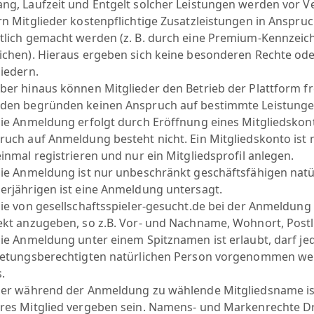
ng, Laufzeit und Entgelt solcher Leistungen werden vor Ve
rn Mitglieder kostenpflichtige Zusatzleistungen in Anspru
tlich gemacht werden (z. B. durch eine Premium-Kennzei
ichen). Hieraus ergeben sich keine besonderen Rechte od
liedern.
ber hinaus können Mitglieder den Betrieb der Plattform fr
den begründen keinen Anspruch auf bestimmte Leistungen
ie Anmeldung erfolgt durch Eröffnung eines Mitgliedskon
ruch auf Anmeldung besteht nicht. Ein Mitgliedskonto ist n
inmal registrieren und nur ein Mitgliedsprofil anlegen.
ie Anmeldung ist nur unbeschränkt geschäftsfähigen natü
erjährigen ist eine Anmeldung untersagt.
ie von gesellschaftsspieler-gesucht.de bei der Anmeldung
ekt anzugeben, so z.B. Vor- und Nachname, Wohnort, Postlei
ie Anmeldung unter einem Spitznamen ist erlaubt, darf je
retungsberechtigten natürlichen Person vorgenommen we
.
er während der Anmeldung zu wählende Mitgliedsname ist f
res Mitglied vergeben sein. Namens- und Markenrechte Dr