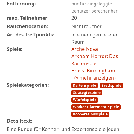
Entfernung:
nur für eingeloggte
Benutzer berechenbar
max. Teilnehmer:
20
Raucherlocation:
Nichtraucher
Art des Treffpunkts:
in einem gemieteten
Raum
Spiele:
Arche Nova
Arkham Horror: Das
Kartenspiel
Brass: Birmingham
(» mehr anzeigen)
Spielekategorien:
Kartenspiele
Brettspiele
Strategiespiele
Würfelspiele
Worker-Placement-Spiele
Kooperationsspiele
Detailtext:
Eine Runde für Kenner- und Expertenspiele jeden