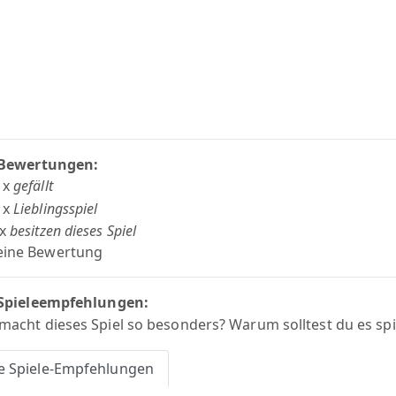
 Bewertungen:
 x
gefällt
 x
Lieblingsspiel
 x
besitzen dieses Spiel
eine Bewertung
 Spieleempfehlungen:
macht dieses Spiel so besonders? Warum solltest du es spi
le Spiele-Empfehlungen