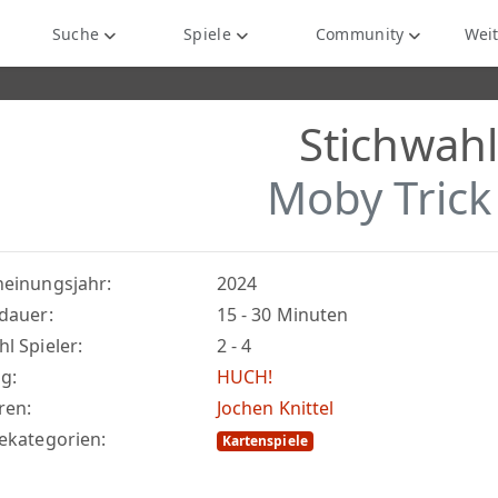
Suche
Spiele
Community
Weit
Stichwahl
Moby Tric
heinungsjahr:
2024
ldauer:
15 - 30 Minuten
l Spieler:
2 - 4
g:
HUCH!
ren:
Jochen Knittel
lekategorien:
Kartenspiele