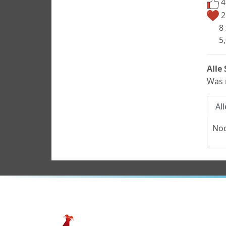
4
2
8
5
Alle
Was 
Al
Noc