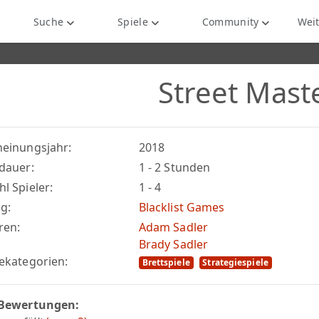
Suche
Spiele
Community
Weit
Street Mast
heinungsjahr:
2018
ldauer:
1 - 2 Stunden
l Spieler:
1 - 4
g:
Blacklist Games
ren:
Adam Sadler
Brady Sadler
lekategorien:
Brettspiele
Strategiespiele
 Bewertungen: