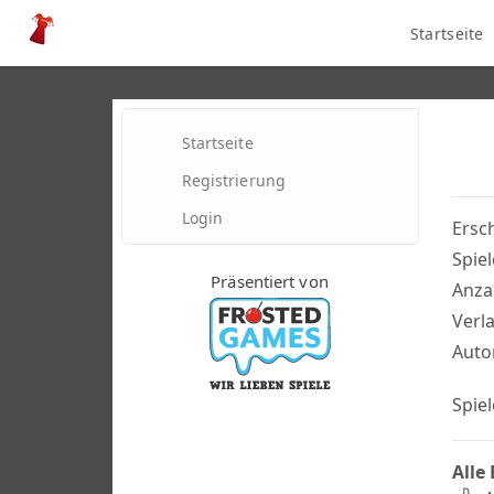
Startseite
Startseite
Registrierung
Login
Ersc
Spie
Präsentiert von
Anzah
Verla
Auto
Spie
Alle