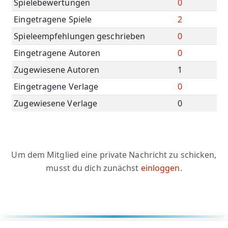
Spielebewertungen
0
Eingetragene Spiele
2
Spieleempfehlungen geschrieben
0
Eingetragene Autoren
0
Zugewiesene Autoren
1
Eingetragene Verlage
0
Zugewiesene Verlage
0
Um dem Mitglied eine private Nachricht zu schicken,
musst du dich zunächst
einloggen
.