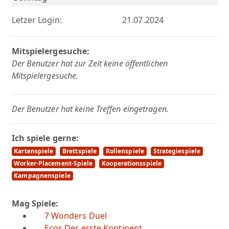
Letzer Login:
21.07.2024
Mitspielergesuche:
Der Benutzer hat zur Zeit keine öffentlichen
Mitspielergesuche.
Der Benutzer hat keine Treffen eingetragen.
Ich spiele gerne:
Kartenspiele
Brettspiele
Rollenspiele
Strategiespiele
Worker-Placement-Spiele
Kooperationsspiele
Kampagnenspiele
Mag Spiele:
7 Wonders Duel
Ecos Der erste Kontinent