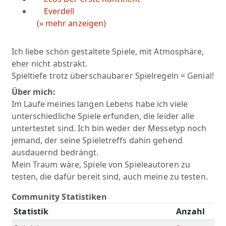
Everdell
(» mehr anzeigen)
Ich liebe schön gestaltete Spiele, mit Atmosphäre,
eher nicht abstrakt.
Spieltiefe trotz überschaubarer Spielregeln = Genial!
Über mich:
Im Laufe meines langen Lebens habe ich viele
unterschiedliche Spiele erfunden, die leider alle
untertestet sind. Ich bin weder der Messetyp noch
jemand, der seine Spieletreffs dahin gehend
ausdauernd bedrängt.
Mein Traum wäre, Spiele von Spieleautoren zu
testen, die dafür bereit sind, auch meine zu testen.
Community Statistiken
Statistik
Anzahl