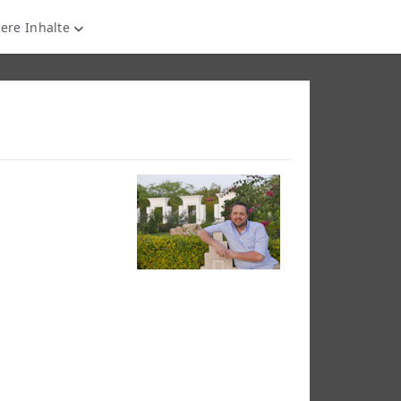
ere Inhalte