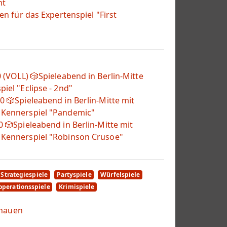
ht
en für das Expertenspiel "First
0 (VOLL) 🎲Spieleabend in Berlin-Mitte
iel "Eclipse - 2nd"
0 🎲Spieleabend in Berlin-Mitte mit
 Kennerspiel "Pandemic"
0 🎲Spieleabend in Berlin-Mitte mit
Kennerspiel "Robinson Crusoe"
Strategiespiele
Partyspiele
Würfelspiele
operationsspiele
Krimispiele
chauen