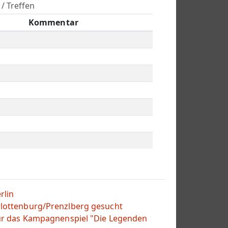
/ Treffen
Kommentar
rlin
lottenburg/Prenzlberg gesucht
für das Kampagnenspiel "Die Legenden