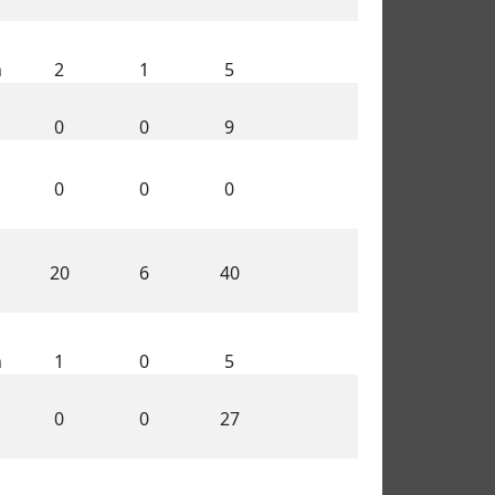
n
2
1
5
0
0
9
0
0
0
20
6
40
n
1
0
5
0
0
27