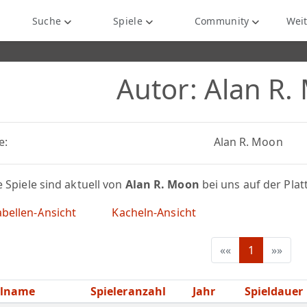
Suche
Spiele
Community
Weit
Autor: Alan R.
e:
Alan R. Moon
 Spiele sind aktuell von
Alan R. Moon
bei uns auf der Pla
bellen-Ansicht
Kacheln-Ansicht
««
1
»»
elname
Spieleranzahl
Jahr
Spieldauer