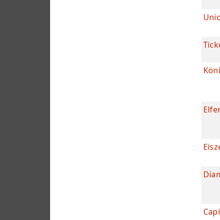
Unio
Tick
Köni
Elfe
Eisz
Dia
Capi