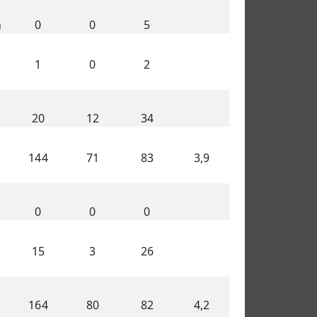
n
0
0
5
1
0
2
20
12
34
144
71
83
3,9
0
0
0
15
3
26
164
80
82
4,2