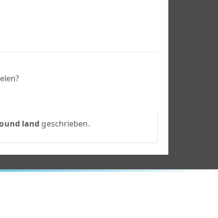
elen?
found land
geschrieben.