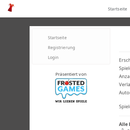
Startseite
Startseite
Registrierung
Login
Ersc
Spie
Präsentiert von
Anzah
Verla
Auto
Spie
Alle