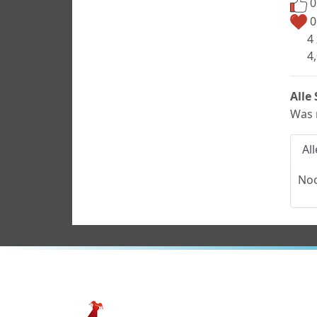
0
0
4
4
Alle
Was 
Al
Noc