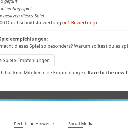
 x
gefällt
 x
Lieblingsspiel
 x
besitzen dieses Spiel
,00 Durchschnittsbewertung (
» 1 Bewertung
)
 Spieleempfehlungen:
macht dieses Spiel so besonders? Warum solltest du es spi
le Spiele-Empfehlungen
h hat kein Mitglied eine Empfehlung zu
Race to the new 
Rechtliche Hinweise
Social Media