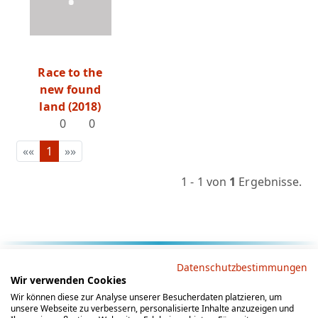
Race to the
new found
land (2018)
0
0
««
1
»»
1 - 1 von
1
Ergebnisse.
Rechtliche Hinweise
Datenschutzbestimmungen
Wir verwenden Cookies
AGB
Datenschutz
Impressum
Wir können diese zur Analyse unserer Besucherdaten platzieren, um
unsere Webseite zu verbessern, personalisierte Inhalte anzuzeigen und
Social Media