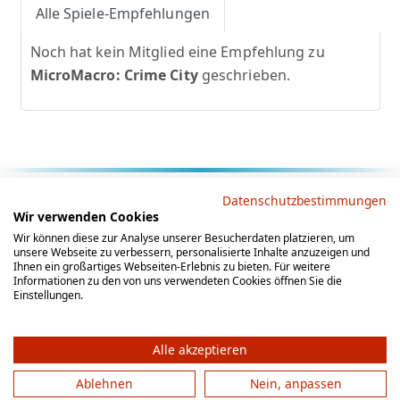
Alle Spiele-Empfehlungen
Noch hat kein Mitglied eine Empfehlung zu
MicroMacro: Crime City
geschrieben.
Rechtliche Hinweise
Datenschutzbestimmungen
Wir verwenden Cookies
AGB
Datenschutz
Impressum
Wir können diese zur Analyse unserer Besucherdaten platzieren, um
unsere Webseite zu verbessern, personalisierte Inhalte anzuzeigen und
Social Media
Ihnen ein großartiges Webseiten-Erlebnis zu bieten. Für weitere
Informationen zu den von uns verwendeten Cookies öffnen Sie die
Einstellungen.
Alle akzeptieren
Ablehnen
Nein, anpassen
© 2012 - 2026 by gesellschaftsspieler-gesucht.de