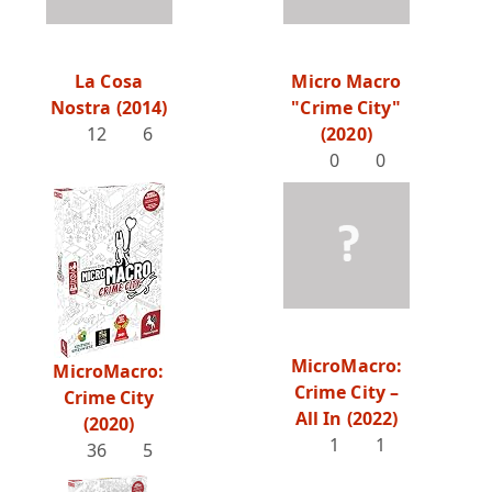
La Cosa
Micro Macro
Nostra (2014)
"Crime City"
12
6
(2020)
0
0
MicroMacro:
MicroMacro:
Crime City –
Crime City
All In (2022)
(2020)
1
1
36
5