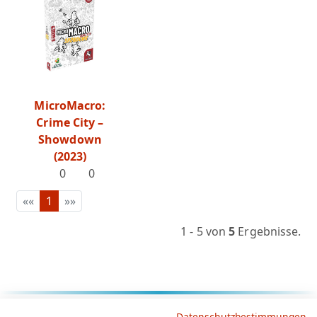
MicroMacro:
Crime City –
Showdown
(2023)
0
0
««
1
»»
1 - 5 von
5
Ergebnisse.
Rechtliche Hinweise
Datenschutzbestimmungen