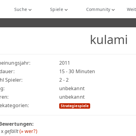
Suche
Spiele
Community
Weit
kulami
heinungsjahr:
2011
ldauer:
15 - 30 Minuten
l Spieler:
2 - 2
g:
unbekannt
ren:
unbekannt
lekategorien:
Strategiespiele
 Bewertungen:
 x
gefällt
(» wer?)