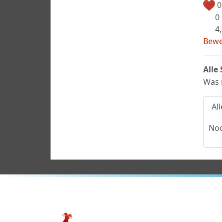
0
0
4
Bewe
Alle
Was 
Al
Noc