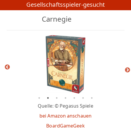
Gesellschaftsspieler-gesucht
Carnegie
Quelle: © Pegasus Spiele
bei Amazon anschauen
BoardGameGeek