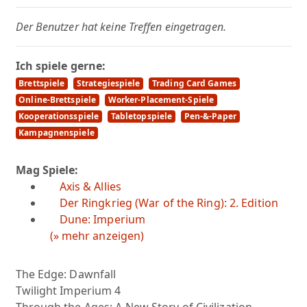
Der Benutzer hat keine Treffen eingetragen.
Ich spiele gerne:
Brettspiele
Strategiespiele
Trading Card Games
Online-Brettspiele
Worker-Placement-Spiele
Kooperationsspiele
Tabletopspiele
Pen-&-Paper
Kampagnenspiele
Mag Spiele:
Axis & Allies
Der Ringkrieg (War of the Ring): 2. Edition
Dune: Imperium
(» mehr anzeigen)
The Edge: Dawnfall
Twilight Imperium 4