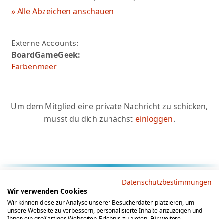
» Alle Abzeichen anschauen
Externe Accounts:
BoardGameGeek:
Farbenmeer
Um dem Mitglied eine private Nachricht zu schicken,
musst du dich zunächst
einloggen
.
Rechtliche Hinweise
Datenschutzbestimmungen
Wir verwenden Cookies
AGB
Datenschutz
Impressum
Wir können diese zur Analyse unserer Besucherdaten platzieren, um
unsere Webseite zu verbessern, personalisierte Inhalte anzuzeigen und
Social Media
Ihnen ein großartiges Webseiten-Erlebnis zu bieten. Für weitere