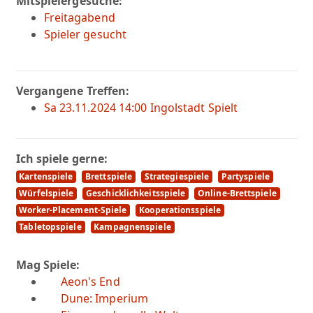
Mitspielergesuche:
Freitagabend
Spieler gesucht
Vergangene Treffen:
Sa 23.11.2024 14:00 Ingolstadt Spielt
Ich spiele gerne:
Kartenspiele
Brettspiele
Strategiespiele
Partyspiele
Würfelspiele
Geschicklichkeitsspiele
Online-Brettspiele
Worker-Placement-Spiele
Kooperationsspiele
Tabletopspiele
Kampagnenspiele
Mag Spiele:
Aeon's End
Dune: Imperium