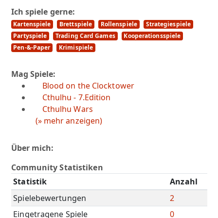
Ich spiele gerne:
Kartenspiele
Brettspiele
Rollenspiele
Strategiespiele
Partyspiele
Trading Card Games
Kooperationsspiele
Pen-&-Paper
Krimispiele
Mag Spiele:
Blood on the Clocktower
Cthulhu - 7.Edition
Cthulhu Wars
(» mehr anzeigen)
Über mich:
Community Statistiken
Statistik
Anzahl
Spielebewertungen
2
Eingetragene Spiele
0