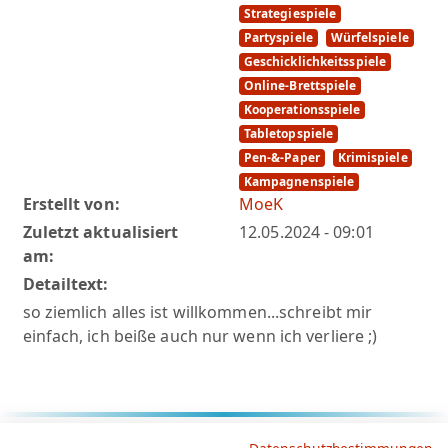
Strategiespiele
Partyspiele
Würfelspiele
Geschicklichkeitsspiele
Online-Brettspiele
Kooperationsspiele
Tabletopspiele
Pen-&-Paper
Krimispiele
Kampagnenspiele
Erstellt von:
MoeK
Zuletzt aktualisiert
12.05.2024 - 09:01
am:
Detailtext:
so ziemlich alles ist willkommen...schreibt mir
einfach, ich beiße auch nur wenn ich verliere ;)
Rechtliche Hinweise