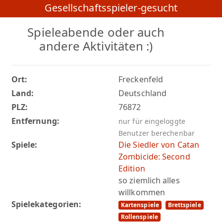
Gesellschaftsspieler-gesucht
Spieleabende oder auch
andere Aktivitäten :)
Ort:
Freckenfeld
Land:
Deutschland
PLZ:
76872
Entfernung:
nur für eingeloggte
Benutzer berechenbar
Spiele:
Die Siedler von Catan
Zombicide: Second
Edition
so ziemlich alles
willkommen
Spielekategorien:
Kartenspiele
Brettspiele
Rollenspiele