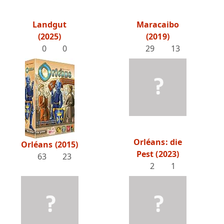
Landgut
Maracaibo
(2025)
(2019)
0
0
29
13
Orléans: die
Orléans (2015)
Pest (2023)
63
23
2
1