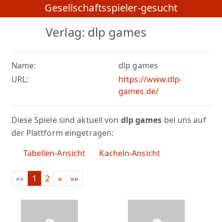
Gesellschaftsspieler-gesucht
Verlag: dlp games
Name:
dlp games
URL:
https://www.dlp-
games.de/
Diese Spiele sind aktuell von
dlp games
bei uns auf
der Plattform eingetragen:
Tabellen-Ansicht
Kacheln-Ansicht
««
1
2
»
»»