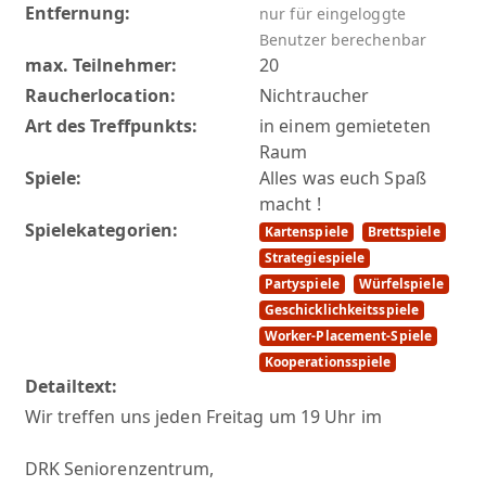
Entfernung:
nur für eingeloggte
Benutzer berechenbar
max. Teilnehmer:
20
Raucherlocation:
Nichtraucher
Art des Treffpunkts:
in einem gemieteten
Raum
Spiele:
Alles was euch Spaß
macht !
Spielekategorien:
Kartenspiele
Brettspiele
Strategiespiele
Partyspiele
Würfelspiele
Geschicklichkeitsspiele
Worker-Placement-Spiele
Kooperationsspiele
Detailtext:
Wir treffen uns jeden Freitag um 19 Uhr im
DRK Seniorenzentrum,