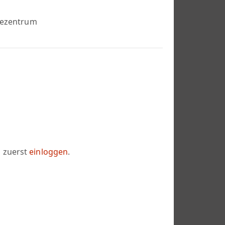
lezentrum
h zuerst
einloggen
.