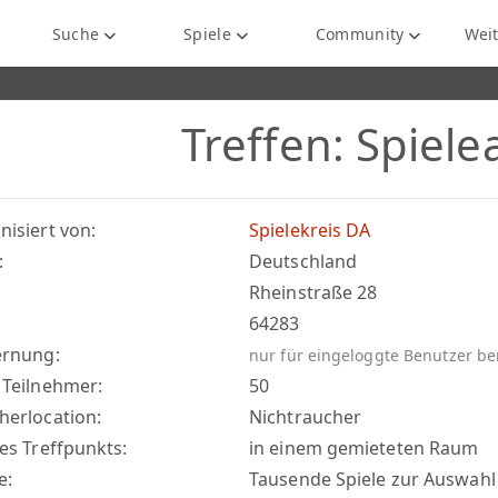
Suche
Spiele
Community
Weit
Treffen: Spiel
nisiert von:
Spielekreis DA
:
Deutschland
Rheinstraße 28
64283
ernung:
nur für eingeloggte Benutzer b
 Teilnehmer:
50
herlocation:
Nichtraucher
es Treffpunkts:
in einem gemieteten Raum
e:
Tausende Spiele zur Auswahl