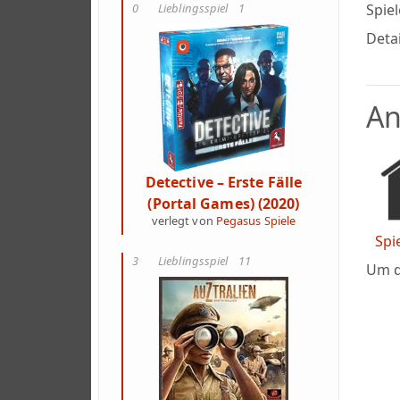
0
Lieblingsspiel
1
Spie
Detai
An
Detective – Erste Fälle
(Portal Games) (2020)
verlegt von
Pegasus Spiele
Spi
3
Lieblingsspiel
11
Um d