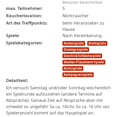
Benutzer berechenbar
max. Teilnehmer:
5
Raucherlocation:
Nichtraucher
Art des Treffpunkts:
beim Veranstalter zu
Hause
Spiele:
Nach Vereinbarung.
Spielekategorien:
Kartenspiele
Brettspiele
Strategiespiele
Geschicklichkeitsspiele
Worker-Placement-Spiele
Krimispiele
Kampagnenspiele
Detailtext:
Ich versuch Samstag und/oder Sonntag wöchentlich
ein Spielrunde aufzuziehen (andere Termine auf
Absprache). Genaue Zeit auf Absprache aber mir
schwebt so ungefähr Sa ca. 14Uhr, So ca. 16 Uhr vor.
Spieleranzahl kommt auf das Hauptspiel an.