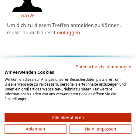
max2k
Um dich zu diesem Treffen anmelden zu können,
musst du dich zuerst
einloggen
.
Rechtliche Hinweise
Datenschutzbestimmungen
Wir verwenden Cookies
AGB
Datenschutz
Impressum
Wir können diese zur Analyse unserer Besucherdaten platzieren, um
unsere Webseite zu verbessern, personalisierte Inhalte anzuzeigen und
Social Media
Ihnen ein großartiges Webseiten-Erlebnis zu bieten. Für weitere
Informationen zu den von uns verwendeten Cookies öffnen Sie die
Einstellungen.
Alle akzeptieren
Ablehnen
Nein, anpassen
© 2012 - 2026 by gesellschaftsspieler-gesucht.de