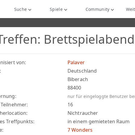
Suche
Spiele
Community
Weit
Treffen: Brettspielabend
nisiert von:
Palaver
:
Deutschland
Biberach
88400
ernung:
nur für eingeloggte Benutzer b
 Teilnehmer:
16
herlocation:
Nichtraucher
es Treffpunkts:
in einem gemieteten Raum
e:
7 Wonders