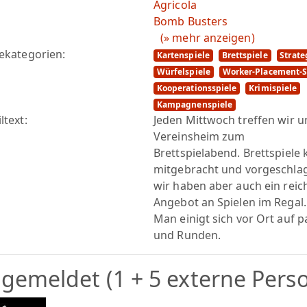
Agricola
Bomb Busters
(» mehr anzeigen)
lekategorien:
Kartenspiele
Brettspiele
Strate
Würfelspiele
Worker-Placement-S
Kooperationsspiele
Krimispiele
Kampagnenspiele
ltext:
Jeden Mittwoch treffen wir 
Vereinsheim zum
Brettspielabend. Brettspiele
mitgebracht und vorgeschla
wir haben aber auch ein reic
Angebot an Spielen im Regal.
Man einigt sich vor Ort auf 
und Runden.
gemeldet (1 + 5 externe Pers