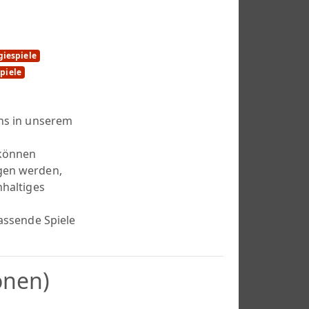
giespiele
piele
uns in unserem
 können
gen werden,
hhaltiges
passende Spiele
onen)