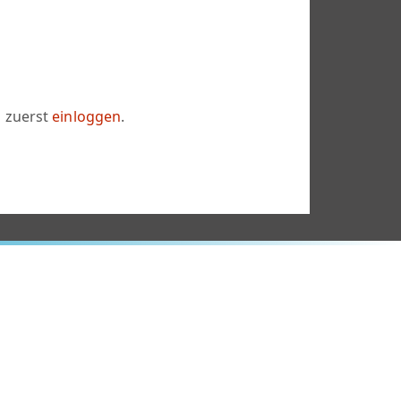
h zuerst
einloggen
.