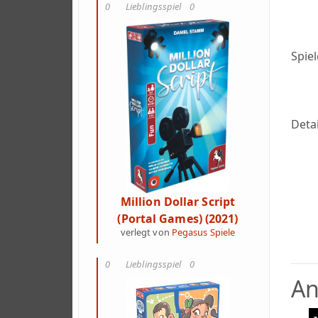
0
Lieblingsspiel
0
Spie
Detai
Million Dollar Script
(Portal Games) (2021)
verlegt von
Pegasus Spiele
0
Lieblingsspiel
0
An