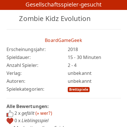
Gesellschaftsspieler-gesucht
Zombie Kidz Evolution
BoardGameGeek
Erscheinungsjahr:
2018
Spieldauer:
15 - 30 Minuten
Anzahl Spieler:
2 - 4
Verlag:
unbekannt
Autoren:
unbekannt
Spielekategorien:
Brettspiele
Alle Bewertungen:
2 x
gefällt
(» wer?)
0 x
Lieblingsspiel