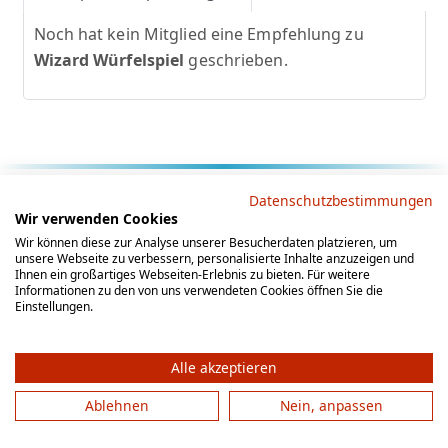
Noch hat kein Mitglied eine Empfehlung zu
Wizard Würfelspiel
geschrieben.
Rechtliche Hinweise
Datenschutzbestimmungen
Wir verwenden Cookies
AGB
Datenschutz
Impressum
Wir können diese zur Analyse unserer Besucherdaten platzieren, um
unsere Webseite zu verbessern, personalisierte Inhalte anzuzeigen und
Social Media
Ihnen ein großartiges Webseiten-Erlebnis zu bieten. Für weitere
Informationen zu den von uns verwendeten Cookies öffnen Sie die
Einstellungen.
Alle akzeptieren
Ablehnen
Nein, anpassen
© 2012 - 2026 by gesellschaftsspieler-gesucht.de