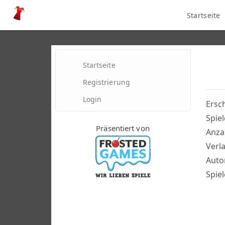
Startseite
Startseite
Registrierung
Login
Ersc
Spie
Präsentiert von
Anzah
Verla
Auto
Spie