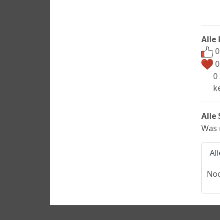
Alle
0
0
0
k
Alle
Was 
Al
Noc