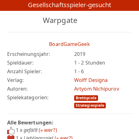
Gesellschaftsspieler-gesucht
Warpgate
BoardGameGeek
Erscheinungsjahr:
2019
Spieldauer:
1 - 2 Stunden
Anzahl Spieler:
1 - 6
Verlag:
Wolff Designa
Autoren:
Artyom Nichipurov
Spielekategorien:
Brettspiele
Strategiespiele
Alle Bewertungen:
1 x
gefällt
(» wer?)
1 x
Lieblingsspiel
(» wer?)