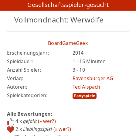
Gesellschaftsspieler-gesucht
Vollmondnacht: Werwölfe
BoardGameGeek
Erscheinungsjahr:
2014
Spieldauer:
1 - 15 Minuten
Anzahl Spieler:
3 - 10
Verlag:
Ravensburger AG
Autoren:
Ted Alspach
Spielekategorien:
Partyspiele
Alle Bewertungen:
4 x
gefällt
(» wer?)
2 x
Lieblingsspiel
(» wer?)