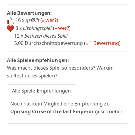
Alle Bewertungen:
16 x
gefällt
(» wer?)
8 x
Lieblingsspiel
(» wer?)
12 x
besitzen dieses Spiel
5,00 Durchschnittsbewertung (
» 1 Bewertung
)
Alle Spieleempfehlungen:
Was macht dieses Spiel so besonders? Warum
solltest du es spielen?
Alle Spiele-Empfehlungen
Noch hat kein Mitglied eine Empfehlung zu
Uprising Curse of the last Emperor
geschrieben.