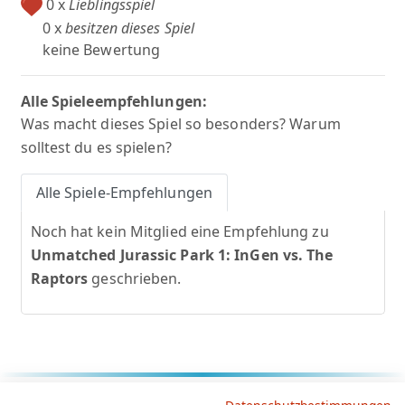
0 x
Lieblingsspiel
0 x
besitzen dieses Spiel
keine Bewertung
Alle Spieleempfehlungen:
Was macht dieses Spiel so besonders? Warum
solltest du es spielen?
Alle Spiele-Empfehlungen
Noch hat kein Mitglied eine Empfehlung zu
Unmatched Jurassic Park 1: InGen vs. The
Raptors
geschrieben.
Rechtliche Hinweise