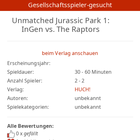
Gesellschaftsspieler-gesucht
Unmatched Jurassic Park 1:
InGen vs. The Raptors
beim Verlag anschauen
Erscheinungsjahr:
Spieldauer:
30 - 60 Minuten
Anzahl Spieler:
2 - 2
Verlag:
HUCH!
Autoren:
unbekannt
Spielekategorien:
unbekannt
Alle Bewertungen:
0 x
gefällt