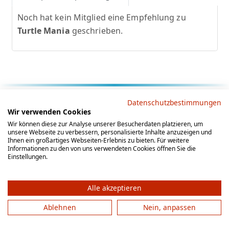
Noch hat kein Mitglied eine Empfehlung zu
Turtle Mania
geschrieben.
Rechtliche Hinweise
Datenschutzbestimmungen
Wir verwenden Cookies
AGB
Datenschutz
Impressum
Wir können diese zur Analyse unserer Besucherdaten platzieren, um
unsere Webseite zu verbessern, personalisierte Inhalte anzuzeigen und
Social Media
Ihnen ein großartiges Webseiten-Erlebnis zu bieten. Für weitere
Informationen zu den von uns verwendeten Cookies öffnen Sie die
Einstellungen.
Alle akzeptieren
Ablehnen
Nein, anpassen
© 2012 - 2026 by gesellschaftsspieler-gesucht.de