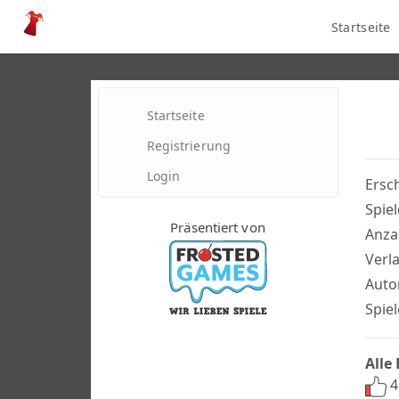
Startseite
Startseite
Registrierung
Login
Ersc
Spie
Präsentiert von
Anzah
Verla
Auto
Spie
Alle
4