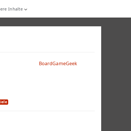
ere Inhalte
BoardGameGeek
iele