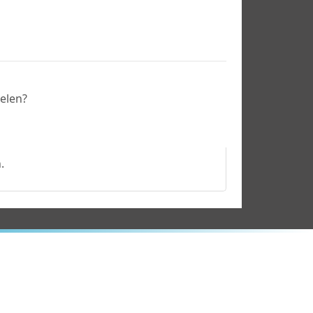
elen?
.