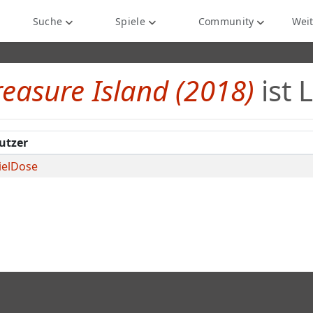
Suche
Spiele
Community
Weit
reasure Island (2018)
ist 
utzer
ielDose