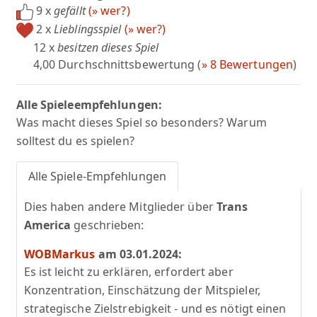
9 x
gefällt
(» wer?)
2 x
Lieblingsspiel
(» wer?)
12 x
besitzen dieses Spiel
4,00 Durchschnittsbewertung (
» 8 Bewertungen
)
Alle Spieleempfehlungen:
Was macht dieses Spiel so besonders? Warum
solltest du es spielen?
Alle Spiele-Empfehlungen
Dies haben andere Mitglieder über
Trans
America
geschrieben:
WOBMarkus
am 03.01.2024:
Es ist leicht zu erklären, erfordert aber
Konzentration, Einschätzung der Mitspieler,
strategische Zielstrebigkeit - und es nötigt einen