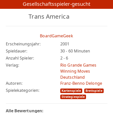
Gesellschaftsspieler-gesucht
Trans America
BoardGameGeek
Erscheinungsjahr:
2001
Spieldauer:
30 - 60 Minuten
Anzahl Spieler:
2 - 6
Verlag:
Rio Grande Games
Winning Moves
Deutschland
Autoren:
Franz-Benno Delonge
Spielekategorien:
Kartenspiele
Brettspiele
Strategiespiele
Alle Bewertungen: