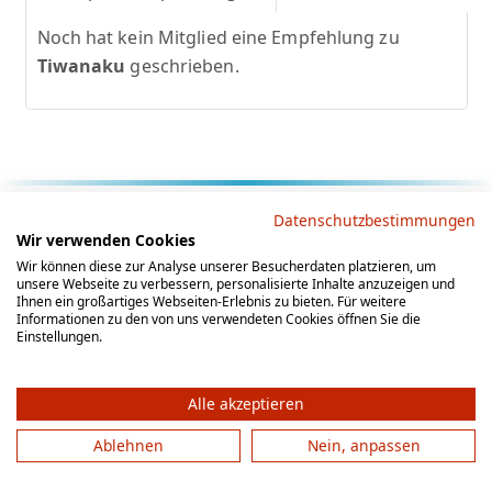
Noch hat kein Mitglied eine Empfehlung zu
Tiwanaku
geschrieben.
Rechtliche Hinweise
Datenschutzbestimmungen
Wir verwenden Cookies
AGB
Datenschutz
Impressum
Wir können diese zur Analyse unserer Besucherdaten platzieren, um
unsere Webseite zu verbessern, personalisierte Inhalte anzuzeigen und
Social Media
Ihnen ein großartiges Webseiten-Erlebnis zu bieten. Für weitere
Informationen zu den von uns verwendeten Cookies öffnen Sie die
Einstellungen.
Alle akzeptieren
Ablehnen
Nein, anpassen
© 2012 - 2026 by gesellschaftsspieler-gesucht.de