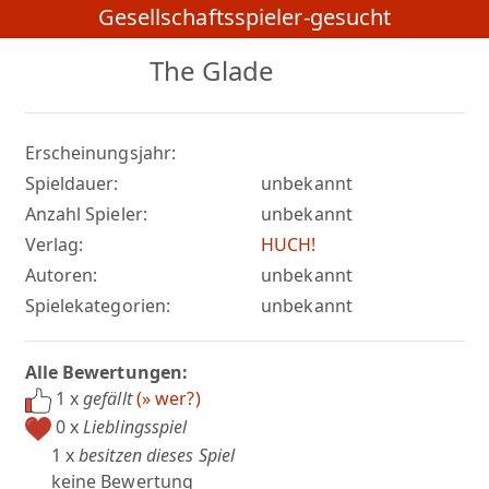
Gesellschaftsspieler-gesucht
The Glade
Erscheinungsjahr:
Spieldauer:
unbekannt
Anzahl Spieler:
unbekannt
Verlag:
HUCH!
Autoren:
unbekannt
Spielekategorien:
unbekannt
Alle Bewertungen:
1 x
gefällt
(» wer?)
0 x
Lieblingsspiel
1 x
besitzen dieses Spiel
keine Bewertung