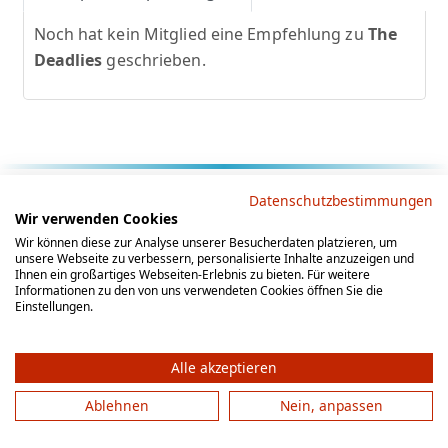
Noch hat kein Mitglied eine Empfehlung zu
The
Deadlies
geschrieben.
Rechtliche Hinweise
Datenschutzbestimmungen
Wir verwenden Cookies
AGB
Datenschutz
Impressum
Wir können diese zur Analyse unserer Besucherdaten platzieren, um
unsere Webseite zu verbessern, personalisierte Inhalte anzuzeigen und
Social Media
Ihnen ein großartiges Webseiten-Erlebnis zu bieten. Für weitere
Informationen zu den von uns verwendeten Cookies öffnen Sie die
Einstellungen.
Alle akzeptieren
Ablehnen
Nein, anpassen
© 2012 - 2026 by gesellschaftsspieler-gesucht.de