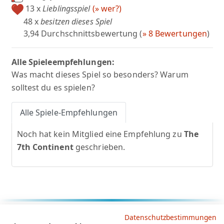
13 x
Lieblingsspiel
(» wer?)
48 x
besitzen dieses Spiel
3,94 Durchschnittsbewertung (
» 8 Bewertungen
)
Alle Spieleempfehlungen:
Was macht dieses Spiel so besonders? Warum
solltest du es spielen?
Alle Spiele-Empfehlungen
Noch hat kein Mitglied eine Empfehlung zu
The
7th Continent
geschrieben.
Rechtliche Hinweise
Datenschutzbestimmungen