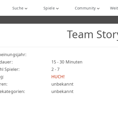
Suche
Spiele
Community
Weit
Team Stor
heinungsjahr:
ldauer:
15 - 30 Minuten
l Spieler:
2 - 7
g:
HUCH!
ren:
unbekannt
lekategorien:
unbekannt