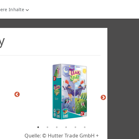
ere Inhalte
y
Quelle: © Hutter Trade GmbH +