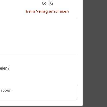
Co KG
beim Verlag anschauen
elen?
rieben.