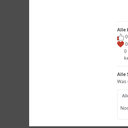
Alle
0
0
0
k
Alle
Was 
Al
Noc