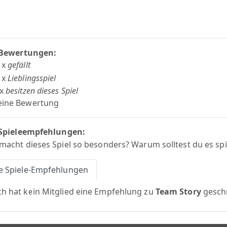
 Bewertungen:
 x
gefällt
 x
Lieblingsspiel
 x
besitzen dieses Spiel
eine Bewertung
 Spieleempfehlungen:
macht dieses Spiel so besonders? Warum solltest du es spi
le Spiele-Empfehlungen
h hat kein Mitglied eine Empfehlung zu
Team Story
gesch