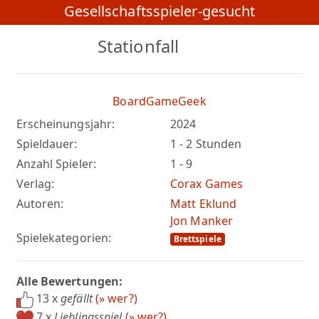
Gesellschaftsspieler-gesucht
Stationfall
BoardGameGeek
Erscheinungsjahr:
2024
Spieldauer:
1 - 2 Stunden
Anzahl Spieler:
1 - 9
Verlag:
Corax Games
Autoren:
Matt Eklund
Jon Manker
Spielekategorien:
Brettspiele
Alle Bewertungen:
13 x
gefällt
(» wer?)
7 x
Lieblingsspiel
(» wer?)