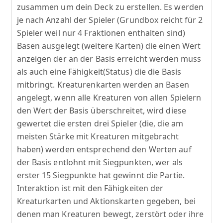
zusammen um dein Deck zu erstellen. Es werden
je nach Anzahl der Spieler (Grundbox reicht für 2
Spieler weil nur 4 Fraktionen enthalten sind)
Basen ausgelegt (weitere Karten) die einen Wert
anzeigen der an der Basis erreicht werden muss
als auch eine Fähigkeit(Status) die die Basis
mitbringt. Kreaturenkarten werden an Basen
angelegt, wenn alle Kreaturen von allen Spielern
den Wert der Basis überschreitet, wird diese
gewertet die ersten drei Spieler (die, die am
meisten Stärke mit Kreaturen mitgebracht
haben) werden entsprechend den Werten auf
der Basis entlohnt mit Siegpunkten, wer als
erster 15 Siegpunkte hat gewinnt die Partie.
Interaktion ist mit den Fähigkeiten der
Kreaturkarten und Aktionskarten gegeben, bei
denen man Kreaturen bewegt, zerstört oder ihre