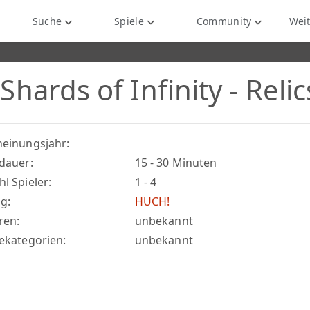
Suche
Spiele
Community
Weit
Shards of Infinity - Reli
heinungsjahr:
ldauer:
15 - 30 Minuten
l Spieler:
1 - 4
g:
HUCH!
ren:
unbekannt
lekategorien:
unbekannt