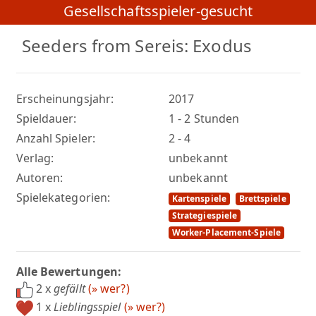
Gesellschaftsspieler-gesucht
Seeders from Sereis: Exodus
Erscheinungsjahr:
2017
Spieldauer:
1 - 2 Stunden
Anzahl Spieler:
2 - 4
Verlag:
unbekannt
Autoren:
unbekannt
Spielekategorien:
Kartenspiele
Brettspiele
Strategiespiele
Worker-Placement-Spiele
Alle Bewertungen:
2 x
gefällt
(» wer?)
1 x
Lieblingsspiel
(» wer?)