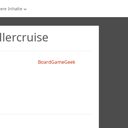
ere Inhalte
llercruise
BoardGameGeek