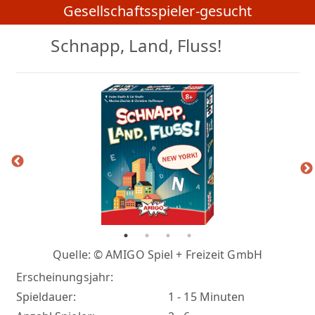
Gesellschaftsspieler-gesucht
Schnapp, Land, Fluss!
Quelle: © AMIGO Spiel + Freizeit GmbH
Erscheinungsjahr:
Spieldauer:
1 - 15 Minuten