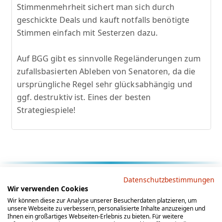
Stimmenmehrheit sichert man sich durch
geschickte Deals und kauft notfalls benötigte
Stimmen einfach mit Sesterzen dazu.
Auf BGG gibt es sinnvolle Regeländerungen zum
zufallsbasierten Ableben von Senatoren, da die
ursprüngliche Regel sehr glücksabhängig und
ggf. destruktiv ist. Eines der besten
Strategiespiele!
Rechtliche Hinweise
Datenschutzbestimmungen
Wir verwenden Cookies
AGB
Datenschutz
Impressum
Wir können diese zur Analyse unserer Besucherdaten platzieren, um
unsere Webseite zu verbessern, personalisierte Inhalte anzuzeigen und
Social Media
Ihnen ein großartiges Webseiten-Erlebnis zu bieten. Für weitere