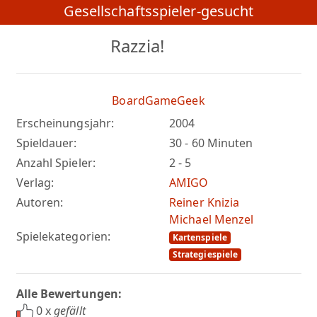
Gesellschaftsspieler-gesucht
Razzia!
BoardGameGeek
Erscheinungsjahr:
2004
Spieldauer:
30 - 60 Minuten
Anzahl Spieler:
2 - 5
Verlag:
AMIGO
Autoren:
Reiner Knizia
Michael Menzel
Spielekategorien:
Kartenspiele
Strategiespiele
Alle Bewertungen:
0 x
gefällt