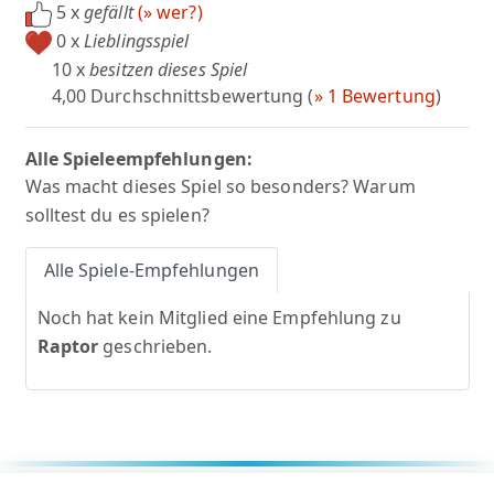
5 x
gefällt
(» wer?)
0 x
Lieblingsspiel
10 x
besitzen dieses Spiel
4,00 Durchschnittsbewertung (
» 1 Bewertung
)
Alle Spieleempfehlungen:
Was macht dieses Spiel so besonders? Warum
solltest du es spielen?
Alle Spiele-Empfehlungen
Noch hat kein Mitglied eine Empfehlung zu
Raptor
geschrieben.